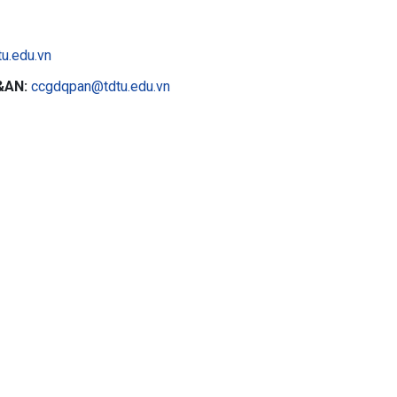
u.edu.vn
&AN:
ccgdqpan@tdtu.edu.vn