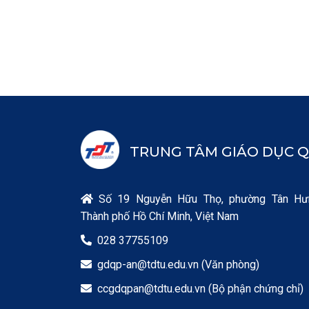
TRUNG TÂM GIÁO DỤC Q
Số 19 Nguyễn Hữu Thọ, phường Tân Hư

Thành phố Hồ Chí Minh, Việt Nam
028 37755109

gdqp-an@tdtu.edu.vn (Văn phòng)

ccgdqpan@tdtu.edu.vn (Bộ phận chứng chỉ)
