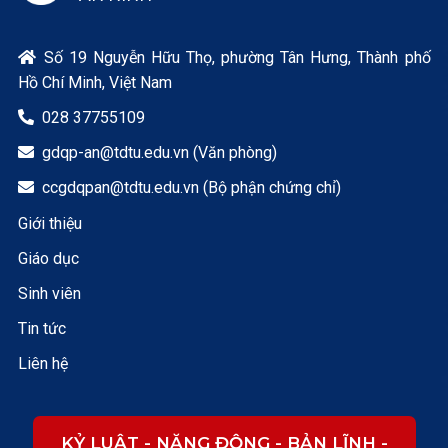
Số 19 Nguyễn Hữu Thọ, phường Tân Hưng, Thành phố

Hồ Chí Minh, Việt Nam
028 37755109

gdqp-an@tdtu.edu.vn (Văn phòng)

ccgdqpan@tdtu.edu.vn (Bộ phận chứng chỉ)

Giới thiệu
Giáo dục
Sinh viên
Tin tức
Liên hệ
KỶ LUẬT - NĂNG ĐỘNG - BẢN LĨNH -