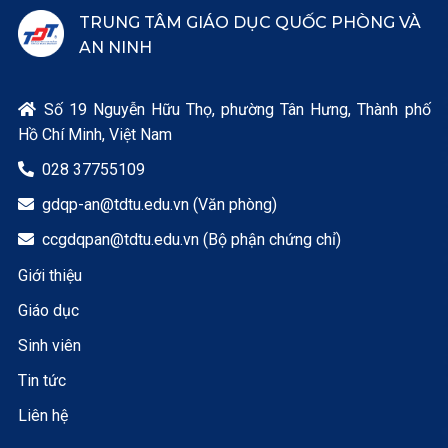
TRUNG TÂM GIÁO DỤC QUỐC PHÒNG VÀ
AN NINH
Số 19 Nguyễn Hữu Thọ, phường Tân Hưng, Thành phố

Hồ Chí Minh, Việt Nam
028 37755109

gdqp-an@tdtu.edu.vn (Văn phòng)

ccgdqpan@tdtu.edu.vn (Bộ phận chứng chỉ)

Giới thiệu
Giáo dục
Sinh viên
Tin tức
Liên hệ