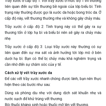
Trầy xước ở cấp độ 1: Với trầy xước ở mức độ 1 thì thường
liên quan đến sự tổn thương bề ngoài của lớp biểu bì. Tình
trạng này thường được gọi là xước da hoặc bong tróc da. Ở
cấp độ này, vết thương thường nhẹ và không gây chảy máu.
Trầy xước ở cấp độ 2: Tình trạng này có thể gây ra sự
thương tổn ở lớp hạ bì và biểu bì nên sẽ gây ra chảy máu
nhẹ.
Trầy xước ở cấp độ 3: Loại trầy xước này thường có sự
liên quan đến sự ma sát và ảnh hưởng tới lớp mô ở bên
dưới hạ bì. Bạn có thể bị chảy máu khá nghiêm trọng và
cần nhờ đến sự chăm sóc của y tế.
Cách xử lý vết trầy xước da
Để các vết trầy xước nhanh chóng được lành, bạn nên thực
hiện theo các bước như sau:
Dùng xà phòng dịu nhẹ với dung dịch sát khuẩn nhẹ và
nước sạch để khử trùng vết thương.
Bôi thuốc kháng sinh hoặc thuốc mỡ lên vết thương.