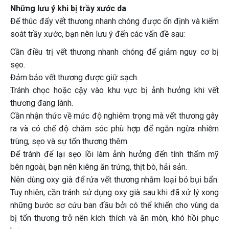
Những lưu ý khi bị trầy xước da
Để thúc đẩy vết thương nhanh chóng được ổn định và kiểm
soát trầy xước, bạn nên lưu ý đến các vấn đề sau:
Cần điều trị vết thương nhanh chóng để giảm nguy cơ bị
sẹo.
Đảm bảo vết thương được giữ sạch.
Tránh chọc hoặc cậy vào khu vực bị ảnh hưởng khi vết
thương đang lành.
Cần nhận thức về mức độ nghiêm trọng mà vết thương gây
ra và có chế độ chăm sóc phù hợp để ngăn ngừa nhiễm
trùng, sẹo và sự tổn thương thêm.
Để tránh để lại sẹo lồi làm ảnh hưởng đến tính thẩm mỹ
bên ngoài, bạn nên kiêng ăn trứng, thịt bò, hải sản.
Nên dùng oxy già để rửa vết thương nhằm loại bỏ bụi bẩn.
Tuy nhiên, cần tránh sử dụng oxy già sau khi đã xử lý xong
những bước sơ cứu ban đầu bởi có thể khiến cho vùng da
bị tổn thương trở nên kích thích và ăn mòn, khó hồi phục