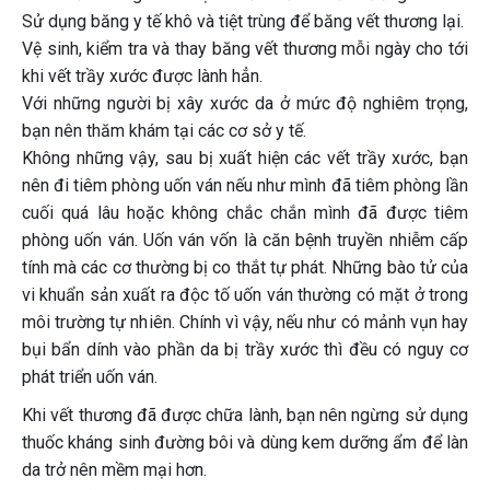
Sử dụng băng y tế khô và tiệt trùng để băng vết thương lại.
Vệ sinh, kiểm tra và thay băng vết thương mỗi ngày cho tới
khi vết trầy xước được lành hẳn.
Với những người bị xây xước da ở mức độ nghiêm trọng,
bạn nên thăm khám tại các cơ sở y tế.
Không những vậy, sau bị xuất hiện các vết trầy xước, bạn
nên đi tiêm phòng uốn ván nếu như mình đã tiêm phòng lần
cuối quá lâu hoặc không chắc chắn mình đã được tiêm
phòng uốn ván. Uốn ván vốn là căn bệnh truyền nhiễm cấp
tính mà các cơ thường bị co thắt tự phát. Những bào tử của
vi khuẩn sản xuất ra độc tố uốn ván thường có mặt ở trong
môi trường tự nhiên. Chính vì vậy, nếu như có mảnh vụn hay
bụi bẩn dính vào phần da bị trầy xước thì đều có nguy cơ
phát triển uốn ván.
Khi vết thương đã được chữa lành, bạn nên ngừng sử dụng
thuốc kháng sinh đường bôi và dùng kem dưỡng ẩm để làn
da trở nên mềm mại hơn.