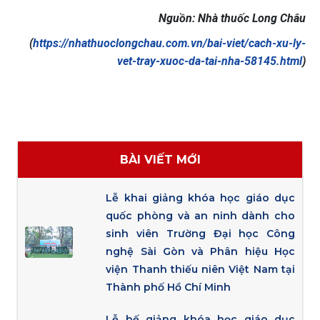
Nguồn: Nhà thuốc Long Châu
(
https://nhathuoclongchau.com.vn/bai-viet/cach-xu-ly-
vet-tray-xuoc-da-tai-nha-58145.html
)
BÀI VIẾT MỚI
Lễ khai giảng khóa học giáo dục
quốc phòng và an ninh dành cho
sinh viên Trường Đại học Công
nghệ Sài Gòn và Phân hiệu Học
viện Thanh thiếu niên Việt Nam tại
Thành phố Hồ Chí Minh
Lễ bế giảng khóa học giáo dục