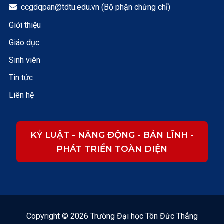
ccgdqpan@tdtu.edu.vn (Bộ phận chứng chỉ)

Giới thiệu
Giáo dục
Sinh viên
Tin tức
Liên hệ
KỶ LUẬT - NĂNG ĐỘNG - BẢN LĨNH -
PHÁT TRIỂN TOÀN DIỆN
Copyright © 2026 Trường Đại học Tôn Đức Thắng