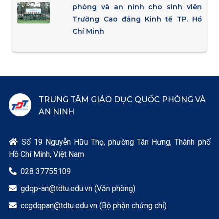
phòng và an ninh cho sinh viên
Trường Cao đẳng Kinh tế TP. Hồ
Chí Minh
TRUNG TÂM GIÁO DỤC QUỐC PHÒNG VÀ
AN NINH
Số 19 Nguyễn Hữu Thọ, phường Tân Hưng, Thành phố

Hồ Chí Minh, Việt Nam
028 37755109

gdqp-an@tdtu.edu.vn (Văn phòng)

ccgdqpan@tdtu.edu.vn (Bộ phận chứng chỉ)
