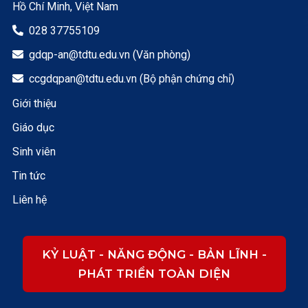
Hồ Chí Minh, Việt Nam
028 37755109

gdqp-an@tdtu.edu.vn (Văn phòng)

ccgdqpan@tdtu.edu.vn (Bộ phận chứng chỉ)

Giới thiệu
Giáo dục
Sinh viên
Tin tức
Liên hệ
KỶ LUẬT - NĂNG ĐỘNG - BẢN LĨNH -
PHÁT TRIỂN TOÀN DIỆN