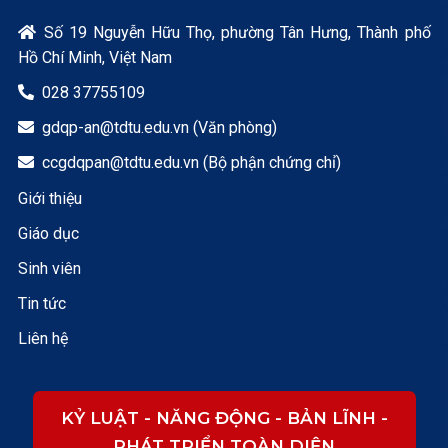
Số 19 Nguyễn Hữu Thọ, phường Tân Hưng, Thành phố

Hồ Chí Minh, Việt Nam
028 37755109

gdqp-an@tdtu.edu.vn (Văn phòng)

ccgdqpan@tdtu.edu.vn (Bộ phận chứng chỉ)

Giới thiệu
Giáo dục
Sinh viên
Tin tức
Liên hệ
KỶ LUẬT - NĂNG ĐỘNG - BẢN LĨNH -
PHÁT TRIỂN TOÀN DIỆN