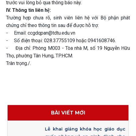
trước vui lòng bỏ qua thông báo này.
IV. Thông tin liên hệ:
Trường hợp chưa rõ, sinh viên liên hệ với Bộ phận phát
chứng chỉ theo thông tin sau để được hỗ trợ:
- Email: ccgdqpan@tdtu.edu.vn
- Số điện thoại: 028.37755109 hoặc 0941608746.
- Địa chỉ: Phòng M003 - Tòa nhà M, số 19 Nguyễn Hữu
Thọ, phường Tân Hưng, TP.HCM.
Trân trọng./.
BÀI VIẾT MỚI
Lễ khai giảng khóa học giáo dục