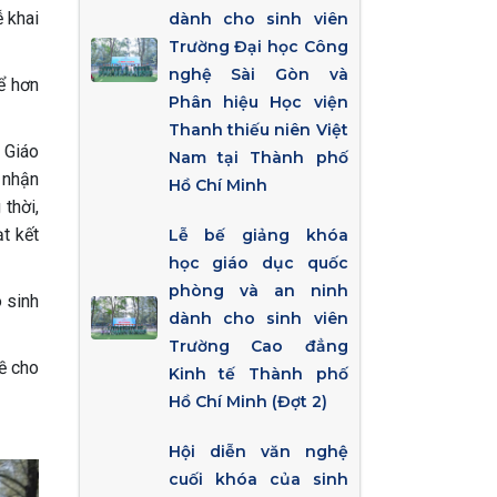
 khai
dành cho sinh viên
Trường Đại học Công
nghệ Sài Gòn và
ể hơn
Phân hiệu Học viện
Thanh thiếu niên Việt
 Giáo
Nam tại Thành phố
 nhận
Hồ Chí Minh
thời,
ạt kết
Lễ bế giảng khóa
học giáo dục quốc
phòng và an ninh
 sinh
dành cho sinh viên
Trường Cao đẳng
đề cho
Kinh tế Thành phố
Hồ Chí Minh (Đợt 2)
Hội diễn văn nghệ
cuối khóa của sinh