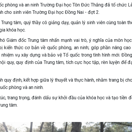
c phòng và an ninh Trường Đại học Tôn Đức Thắng đã tổ chức Lễ
h cho sinh viên Trường Đại học Đồng Nai - đợt 2.
Trung tâm, quý thầy cô giảng dạy, quản lý sinh viên cùng toàn th
gia khóa học.
 Phó Giám đốc Trung tâm nhấn mạnh vai trò, ý nghĩa của môn học
bị kiến thức cơ bản về quốc phòng, an ninh; góp phần nâng cao
i nhiệm vụ xây dựng và bảo vệ Tổ quốc trong tình hình mới. Đồng 
ội quy, quy định của Trung tâm, tích cực học tập, rèn luyện để đ
quy định, kết hợp giữa lý thuyết và thực hành, nhằm trang bị cho
quốc phòng và an ninh.
túc, trang trọng, đánh dấu sự khởi đầu của khóa học và tạo tiền 
Trung tâm.