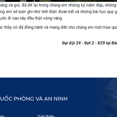
ắng và gió, đã để lại trong chúng em những kỷ niệm đẹp, những
úng em sẽ luôn ghi nhớ tinh thần đoàn kết và những bài học quý g
bước đi sau này đều thật vững vàng.
các thầy cô đã đồng hành và mang đến cho chúng em một mùa qu
Đại đội 24 - Đợt 2 - K29 tại B
UỐC PHÒNG VÀ AN NINH
ng,
Giới thiệu