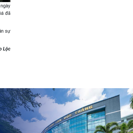
 ngày
iá đã
ân sự
ảo Lộc