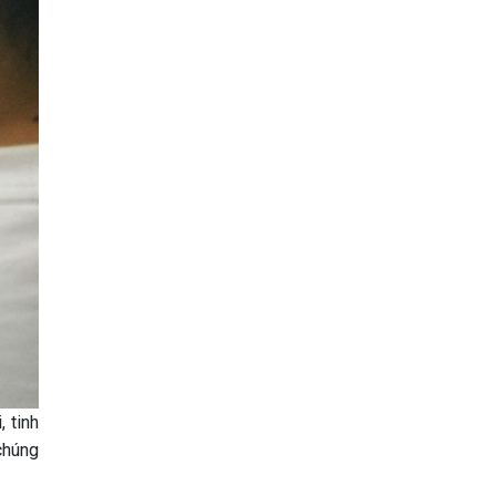
 tinh
chúng