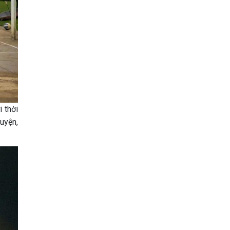
 thời
uyện,