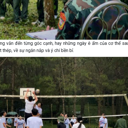
ng vắn đến từng góc cạnh, hay những ngày ê ẩm của cơ thể sa
 thép, về sự ngăn nắp và ý chí bền bỉ.