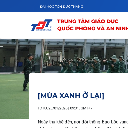
Nhảy đến nội dung
ĐẠI HỌC TÔN ĐỨC THẮNG
[MÙA XANH Ở LẠI]
TDTU, 23/01/2026 | 09:31, GMT+7
Ngày thu khẽ đến, nơi đồi thông Bảo Lộc vang