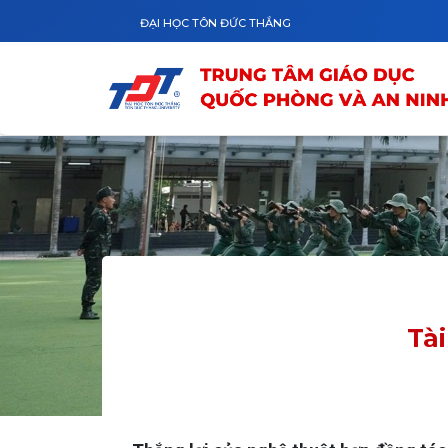
Nhảy đến nội dung
ĐẠI HỌC TÔN ĐỨC THẮNG
Tà