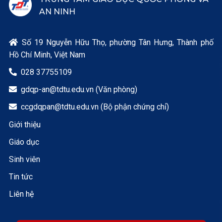
AN NINH
Số 19 Nguyễn Hữu Thọ, phường Tân Hưng, Thành phố

Hồ Chí Minh, Việt Nam
028 37755109

gdqp-an@tdtu.edu.vn (Văn phòng)

ccgdqpan@tdtu.edu.vn (Bộ phận chứng chỉ)

Giới thiệu
Giáo dục
Sinh viên
Tin tức
Liên hệ