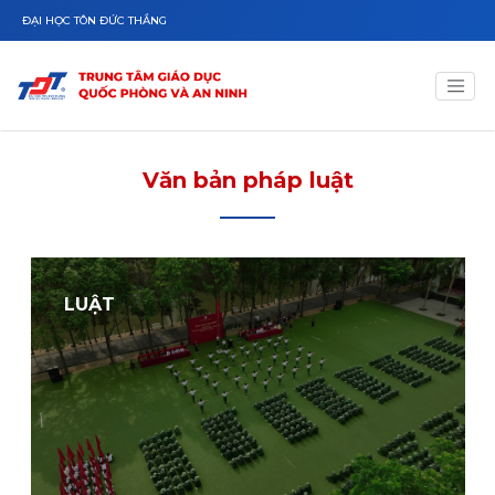
Nhảy đến nội dung
ĐẠI HỌC TÔN ĐỨC THẮNG
Văn bản pháp luật
LUẬT