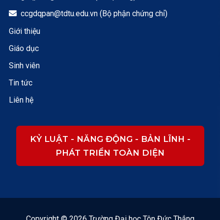
ccgdqpan@tdtu.edu.vn (Bộ phận chứng chỉ)

Giới thiệu
Giáo dục
Sinh viên
Tin tức
Liên hệ
KỶ LUẬT - NĂNG ĐỘNG - BẢN LĨNH -
PHÁT TRIỂN TOÀN DIỆN
Copyright © 2026 Trường Đại học Tôn Đức Thắng