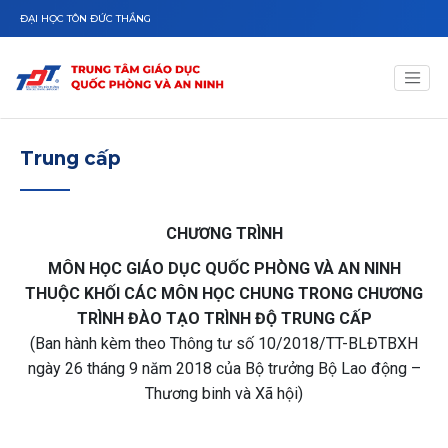
Nhảy đến nội dung
ĐẠI HỌC TÔN ĐỨC THẮNG
Trung cấp
CHƯƠNG TRÌNH
MÔN HỌC GIÁO DỤC QUỐC PHÒNG VÀ AN NINH
THUỘC KHỐI CÁC MÔN HỌC CHUNG TRONG CHƯƠNG
TRÌNH ĐÀO TẠO TRÌNH ĐỘ TRUNG CẤP
(Ban hành kèm theo Thông tư số 10/2018/TT-BLĐTBXH
ngày 26 tháng 9 năm 2018 của Bộ trưởng Bộ Lao động –
Thương binh và Xã hội)