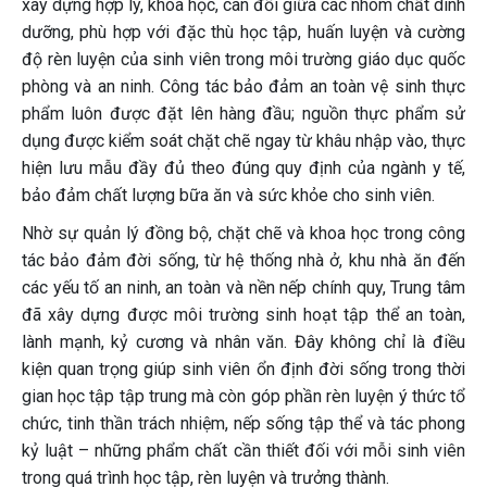
xây dựng hợp lý, khoa học, cân đối giữa các nhóm chất dinh
dưỡng, phù hợp với đặc thù học tập, huấn luyện và cường
độ rèn luyện của sinh viên trong môi trường giáo dục quốc
phòng và an ninh. Công tác bảo đảm an toàn vệ sinh thực
phẩm luôn được đặt lên hàng đầu; nguồn thực phẩm sử
dụng được kiểm soát chặt chẽ ngay từ khâu nhập vào, thực
hiện lưu mẫu đầy đủ theo đúng quy định của ngành y tế,
bảo đảm chất lượng bữa ăn và sức khỏe cho sinh viên.
Nhờ sự quản lý đồng bộ, chặt chẽ và khoa học trong công
tác bảo đảm đời sống, từ hệ thống nhà ở, khu nhà ăn đến
các yếu tố an ninh, an toàn và nền nếp chính quy, Trung tâm
đã xây dựng được môi trường sinh hoạt tập thể an toàn,
lành mạnh, kỷ cương và nhân văn. Đây không chỉ là điều
kiện quan trọng giúp sinh viên ổn định đời sống trong thời
gian học tập tập trung mà còn góp phần rèn luyện ý thức tổ
chức, tinh thần trách nhiệm, nếp sống tập thể và tác phong
kỷ luật – những phẩm chất cần thiết đối với mỗi sinh viên
trong quá trình học tập, rèn luyện và trưởng thành.