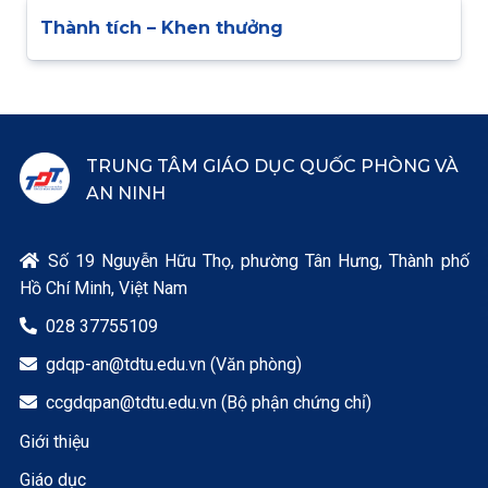
Thành tích – Khen thưởng
TRUNG TÂM GIÁO DỤC QUỐC PHÒNG VÀ
AN NINH
Số 19 Nguyễn Hữu Thọ, phường Tân Hưng, Thành phố

Hồ Chí Minh, Việt Nam
028 37755109

gdqp-an@tdtu.edu.vn (Văn phòng)

ccgdqpan@tdtu.edu.vn (Bộ phận chứng chỉ)

Giới thiệu
Giáo dục