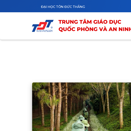
Nhảy đến nội dung
ĐẠI HỌC TÔN ĐỨC THẮNG