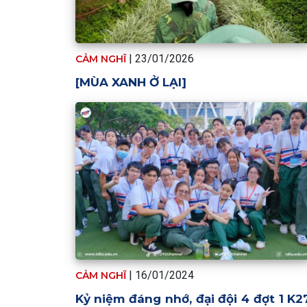
| 23/01/2026
CẢM NGHĨ
[MÙA XANH Ở LẠI]
| 16/01/2024
CẢM NGHĨ
Kỷ niệm đáng nhớ, đại đội 4 đợt 1 K2